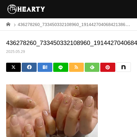
436278260_733450332108960_1914427040684213862_n
436278260_733450332108960_191442704068
2025.05.29