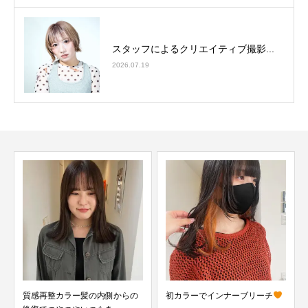
スタッフによるクリエイティブ撮影...
2026.07.19
髪質改善ストレートをしてサラ
サラボブに‪...
の
初カラーでインナーブリーチ