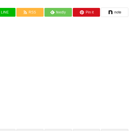
LINE
RSS
feedly
Pin it
note