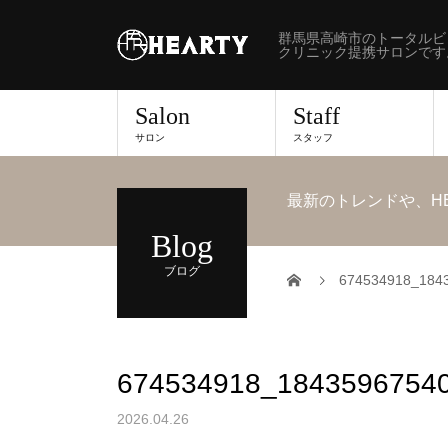
群馬県高崎市のトータルビ
クリニック提携サロンです
Salon
Staff
サロン
スタッフ
最新のトレンドや、H
Blog
ブログ
674534918_184
674534918_1843596754
2026.04.26