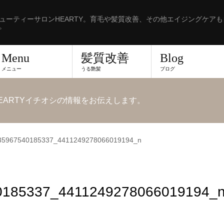
ューティーサロンHEARTY。育毛や髪質改善、その他エイジングケア
。
Menu
髪質改善
Blog
メニュー
うる艶髪
ブログ
EARTYイチオシの情報をお伝えします。
35967540185337_4411249278066019194_n
0185337_4411249278066019194_