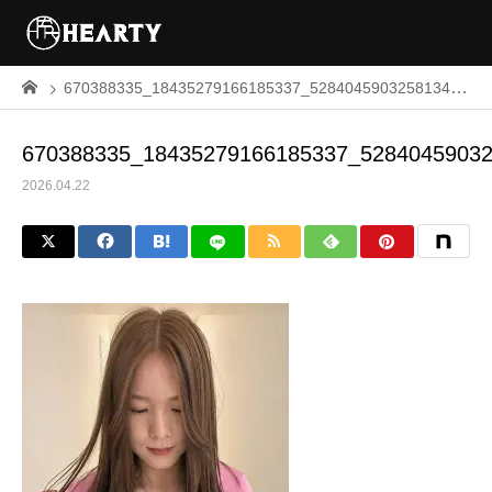
670388335_18435279166185337_5284045903258134676_n
670388335_18435279166185337_5284045903
2026.04.22