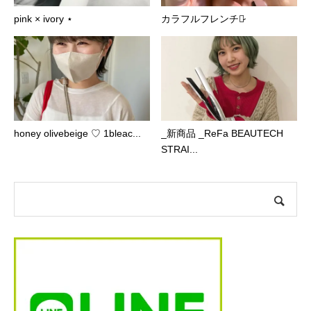
pink × ivory ⋆
カラフルフレンチ♡̷
honey olivebeige ♡ 1bleac...
_新商品 _ReFa BEAUTECH
STRAI...