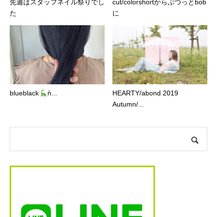
先週はスタッフネイル祭りでし
cut/colorshortからぷつっとbob
た︎
に︎
blueblack
ǹ...
HEARTY/abond 2019
Autumn/...