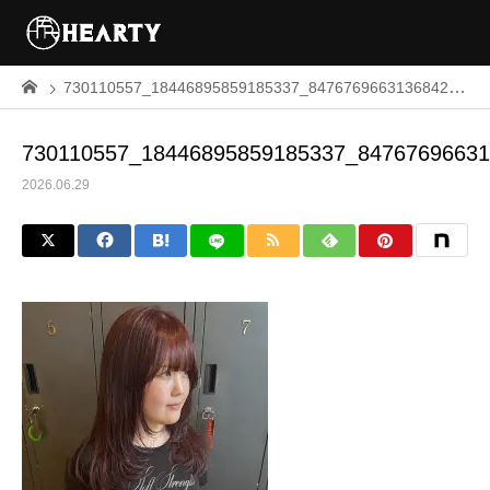
730110557_18446895859185337_847676966313684259_n
730110557_18446895859185337_8476769663
2026.06.29