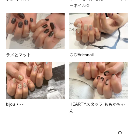
ーネイル✩
ラメとマット︎
♡♡#riconail
bijou ⋆⋆⋆
HEARTYスタッフ ももかちゃ
ん