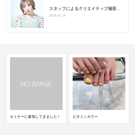
スタッフによるクリエイティブ撮影...
2026.07.19
大人の黒髪ショートヘアところ
どころにポイントパーマ...
た！
ビタミンカラー