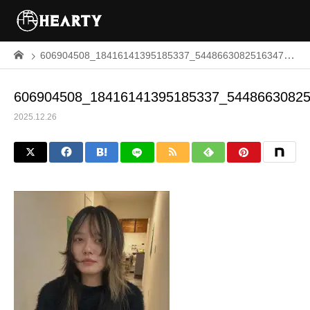
606904508_18416141395185337_5448663082516347413_n
606904508_18416141395185337_5448663082
2025.12.26