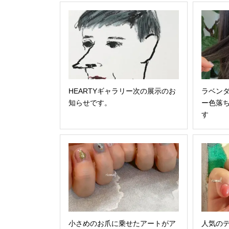
HEARTYギャラリー次の展示のお
ラベン
知らせです。
ー色落
す︎
小さめのお爪に乗せたアートがア
人気の