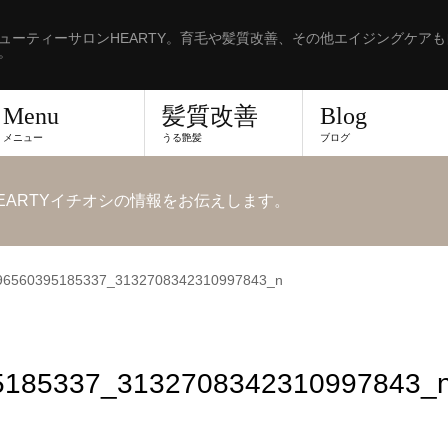
ューティーサロンHEARTY。育毛や髪質改善、その他エイジングケア
。
Menu
髪質改善
Blog
メニュー
うる艶髪
ブログ
EARTYイチオシの情報をお伝えします。
96560395185337_3132708342310997843_n
5185337_3132708342310997843_