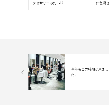
クセサリーみたい♡
に色混ぜ
ホワイトベー
今年もこの時期が来まし
た。