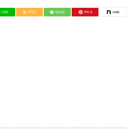
LINE
RSS
feedly
Pin it
note