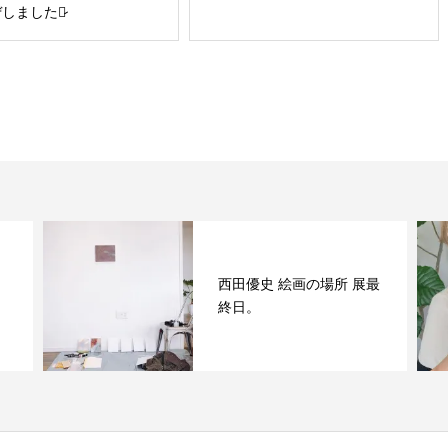
しました♡̷
西田優史 絵画の場所 展最
終日。