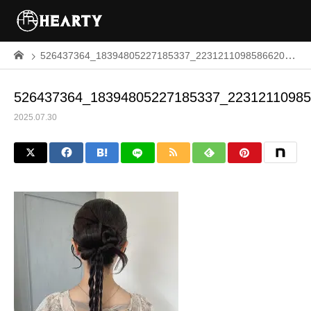
526437364_18394805227185337_2231211098586620753_n
526437364_18394805227185337_2231211098
2025.07.30