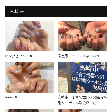
関連記事
ピンクとブルー❁
寒色系ニュアンスネイル✩
brown❁
高崎市 子育て世代への臨時特
別クーポン券取扱店にな...