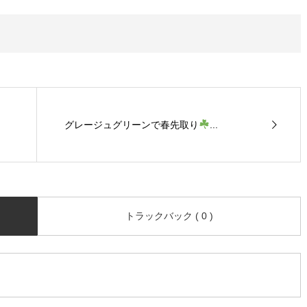
グレージュグリーンで春先取り
...
トラックバック ( 0 )