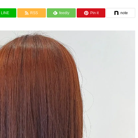
LINE
RSS
feedly
Pin it
note