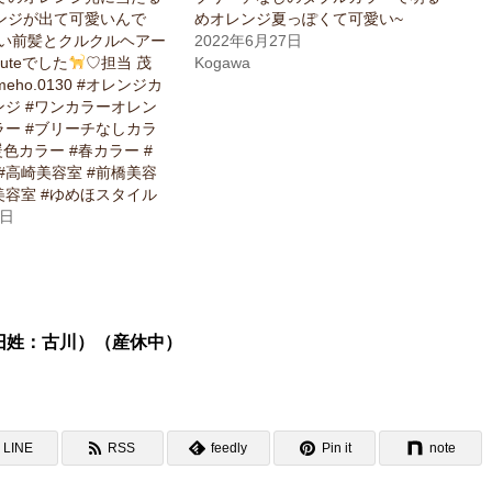
ンジが出て可愛いんで
めオレンジ夏っぽくて可愛い~
い前髪とクルクルヘアー
2022年6月27日
uteでした
♡担当 茂
Kogawa
eho.0130 #オレンジカ
ンジ #ワンカラーオレン
ラー #ブリーチなしカラ
暖色カラー #春カラー #
#高崎美容室 #前橋美容
美容室 #ゆめほスタイル
3日
旧姓：古川）（産休中）
LINE
RSS
feedly
Pin it
note