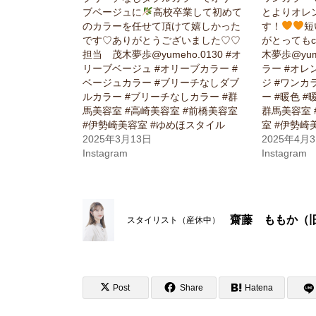
ブベージュに
高校卒業して初めて
とよりオレ
のカラーを任せて頂けて嬉しかった
す！
短
です♡ありがとうございました♡♡
がとってもc
担当 茂木夢歩@yumeho.0130 #オ
木夢歩@yum
リーブベージュ #オリーブカラー #
ラー #オレ
ベージュカラー #ブリーチなしダブ
ジ #ワンカ
ルカラー #ブリーチなしカラー #群
ー #暖色 #
馬美容室 #高崎美容室 #前橋美容室
群馬美容室 
#伊勢崎美容室 #ゆめほスタイル
室 #伊勢崎
2025年3月13日
2025年4月
Instagram
Instagram
齋藤 ももか（
スタイリスト（産休中）
Post
Share
Hatena