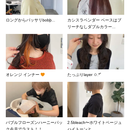
ロングからバッサリ️bobþ...
カシスラベンダー ベースはブ
リーチなしダブルカラー...
オレンジ インナー
たっぷりlayer ✩.*˚⁡⁡
バブルフローズンハーニーパッ
2.5bleach〜ホワイトベージュ⁡
ク今月でラスト！！
ハイトーンと...