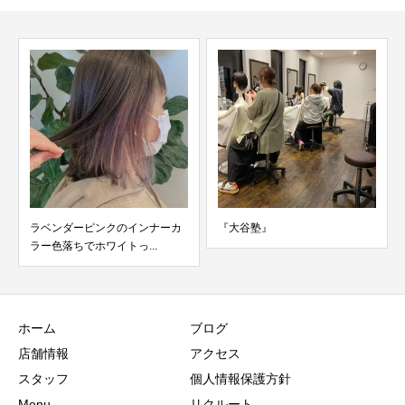
ダーピンクのインナーカ
『大谷塾』
大好評の全身
ちでホワイトっ...
ロマキュア！
ホーム
ブログ
店舗情報
アクセス
スタッフ
個人情報保護方針
Menu
リクルート