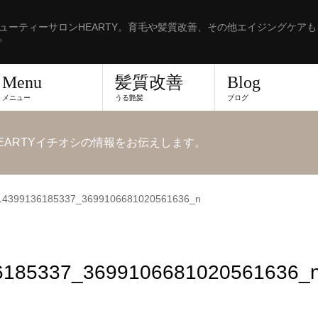
ューティーサロンHEARTY。育毛や髪質改善、その他エイジングケア
。
Menu
髪質改善
Blog
メニュー
うる艶髪
ブログ
EARTYイチオシの情報をお伝えします。
14399136185337_3699106681020561636_n
6185337_3699106681020561636_