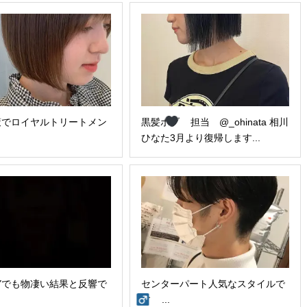
策でロイヤルトリートメン
黒髪ボブ
担当 @_ohinata 相川
ひなた3月より復帰します...
TYでも物凄い結果と反響で
センターパート︎人気なスタイルで
す‍
...