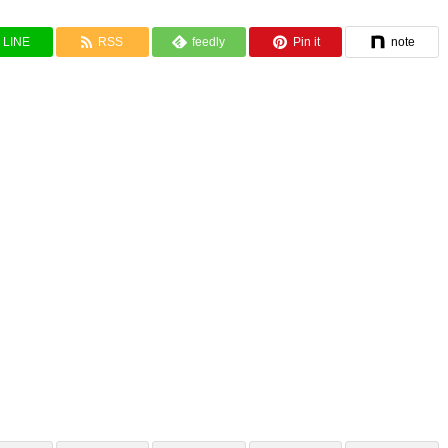
LINE
RSS
feedly
Pin it
note