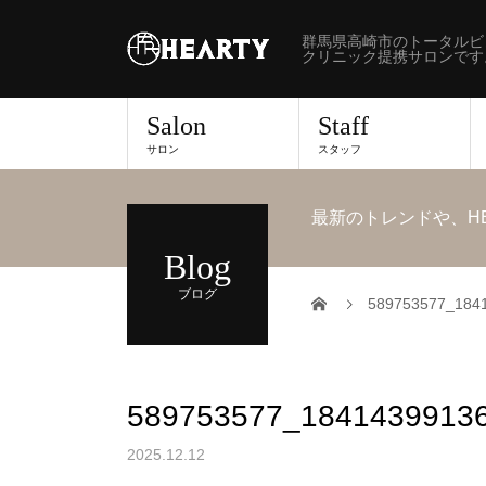
群馬県高崎市のトータルビ
クリニック提携サロンです
Salon
Staff
サロン
スタッフ
最新のトレンドや、H
Blog
ブログ
589753577_184
589753577_1841439913
2025.12.12