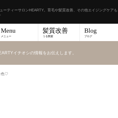
ューティーサロンHEARTY。育毛や髪質改善、その他エイジングケア
。
Menu
髪質改善
Blog
メニュー
うる艶髪
ブログ
EARTYイチオシの情報をお伝えします。
白色♡