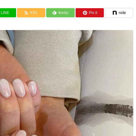
LINE
RSS
feedly
Pin it
note