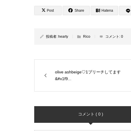
Post
Share
Hatena
投稿者:
hearty
Rico
コメント:
0
olive ashbeige♡1ブリーチしてます
&#x1f9...
コメント ( 0 )