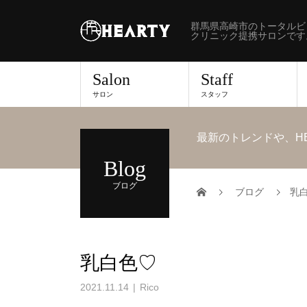
群馬県高崎市のトータルビ
クリニック提携サロンです
Salon
Staff
サロン
スタッフ
最新のトレンドや、H
Blog
ブログ
ブログ
乳
乳白色♡
2021.11.14
Rico