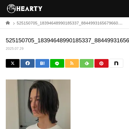
525150705_18394648990185337_8844993165679660126_n
525150705_18394648990185337_8844993165
2025.07.29