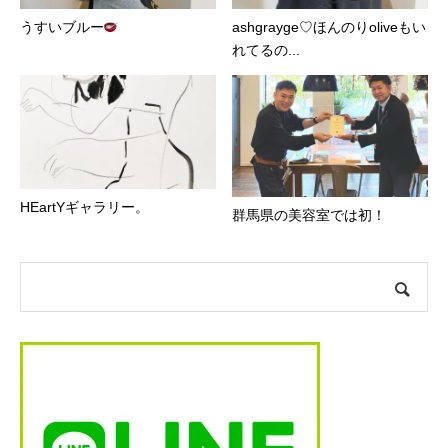
うすいブルー
ashgrayge♡ほんのりoliveもい
れてるの...
HEartYギャラリー。
群馬県の美容室では初！