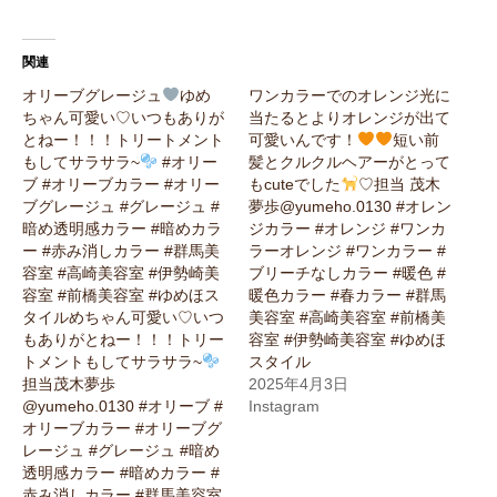
関連
オリーブグレージュ
ゆめ
ワンカラーでのオレンジ光に
ちゃん可愛い♡いつもありが
当たるとよりオレンジが出て
とねー！！！トリートメント
可愛いんです！
短い前
もしてサラサラ~
#オリー
髪とクルクルヘアーがとって
ブ #オリーブカラー #オリー
もcuteでした
♡担当 茂木
ブグレージュ #グレージュ #
夢歩@yumeho.0130 #オレン
暗め透明感カラー #暗めカラ
ジカラー #オレンジ #ワンカ
ー #赤み消しカラー #群馬美
ラーオレンジ #ワンカラー #
容室 #高崎美容室 #伊勢崎美
ブリーチなしカラー #暖色 #
容室 #前橋美容室 #ゆめほス
暖色カラー #春カラー #群馬
タイルめちゃん可愛い♡いつ
美容室 #高崎美容室 #前橋美
もありがとねー！！！トリー
容室 #伊勢崎美容室 #ゆめほ
トメントもしてサラサラ~
スタイル
担当茂木夢歩
2025年4月3日
@yumeho.0130 #オリーブ #
Instagram
オリーブカラー #オリーブグ
レージュ #グレージュ #暗め
透明感カラー #暗めカラー #
赤み消しカラー #群馬美容室