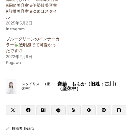
#高崎美容室 #伊勢崎美容室
#前橋美容室 #ゆめほスタイ
ル
2025年5月2日
Instagram
ブルーグリーンのインナーカ
ラー
透明感でて可愛かっ
たです♡
2022年2月9日
Kogawa
齋藤 ももか（旧姓：古川）
スタイリスト（産
（産休中）
休中）
投稿者:
hearty