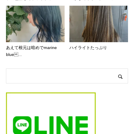
あえて根元は暗めでmarine
ハイライトたっぷり︎
blue...