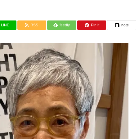
LINE
RSS
feedly
Pin it
note