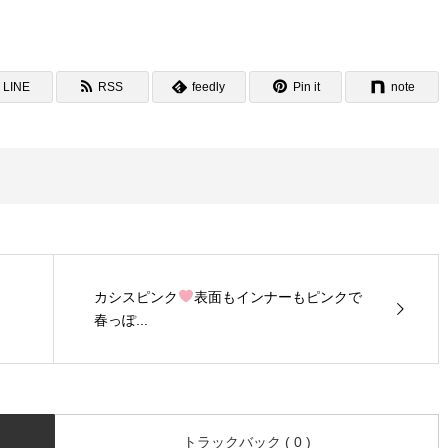
LINE
RSS
feedly
Pin it
note
カシスピンク
表面もインナーもピンクで
春っぽ...
トラックバック ( 0 )