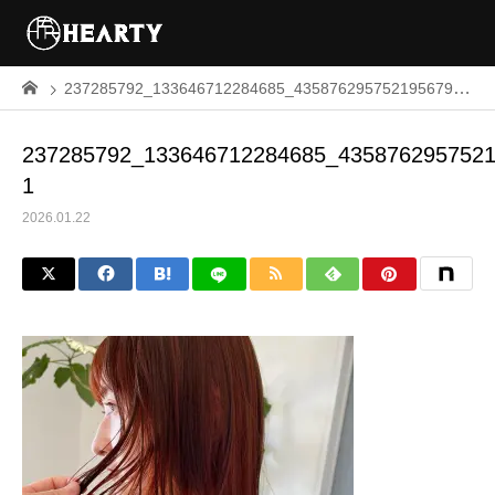
237285792_133646712284685_4358762957521956794_n-1
237285792_133646712284685_4358762957521
1
2026.01.22