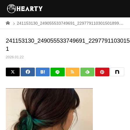
241153130_249055533749691_2297791103015018990_n-1
241153130_249055533749691_2297791103015
1
2026.01.22