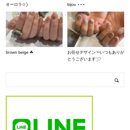
オーロラ✩︎⡱
bijou ⋆⋆⋆
brown beige ☘︎
お任せデザイン☜いつもありが
とうございます¨̮♡