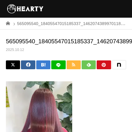
565095540_18405547015185337_1462074389970118852_n
565095540_18405547015185337_1462074389
2025.10.12