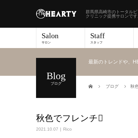
群馬県高崎市のトータルビ
クリニック提携サロンです
Salon
Staff
サロン
スタッフ
最新のトレンドや、H
Blog
ブログ
ブログ
秋
秋色でフレンチ
2021.10.07
Rico