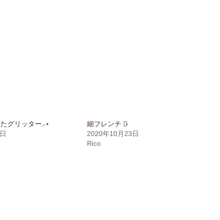
したグリッター⸝⋆
細フレンチ ♡̷
1日
2020年10月23日
Rico