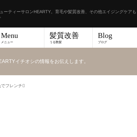
ューティーサロンHEARTY。育毛や髪質改善、その他エイジングケア
。
Menu
髪質改善
Blog
メニュー
うる艶髪
ブログ
EARTYイチオシの情報をお伝えします。
色でフレンチ