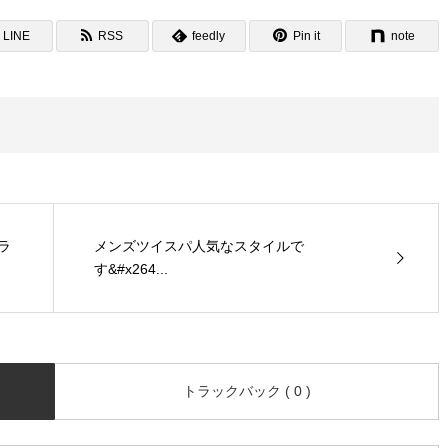
LINE
RSS
feedly
Pin it
note
プラ
メンズツイスパ人気なスタイルで
す‍&#x264...
トラックバック ( 0 )