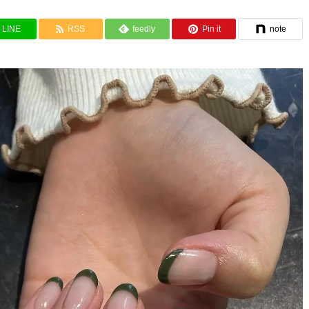
LINE
RSS
feedly
Pin it
note