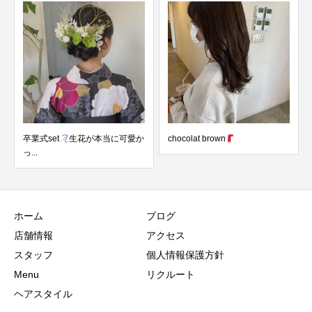
可愛か
chocolat brown
本日は横浜ランドマークタワー
にて、GAMO塾の講師...
ホーム
ブログ
店舗情報
アクセス
スタッフ
個人情報保護方針
Menu
リクルート
ヘアスタイル