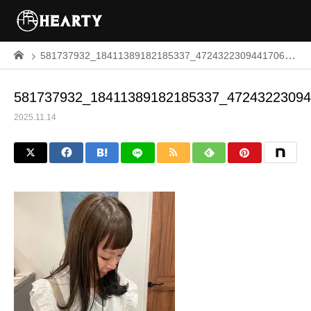
581737932_18411389182185337_4724322309441706747_n
581737932_18411389182185337_4724322309
2025.11.14