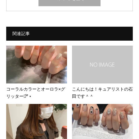
関連記事
コーラルカラーとオーロラ×グ
こんにちは！キュアリストの石
リッター⋆͛*͛ ⋆
田です＾＾