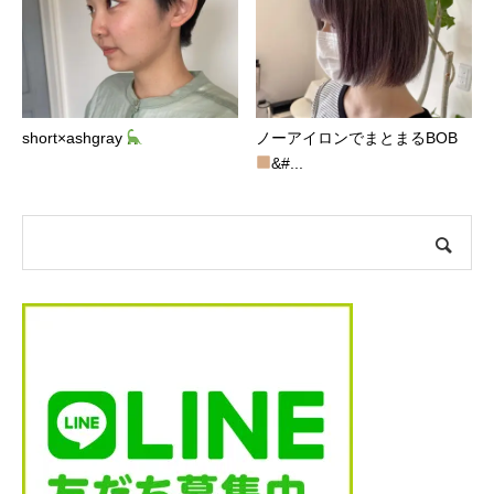
short×ashgray
ノーアイロンでまとまるBOB
&#...