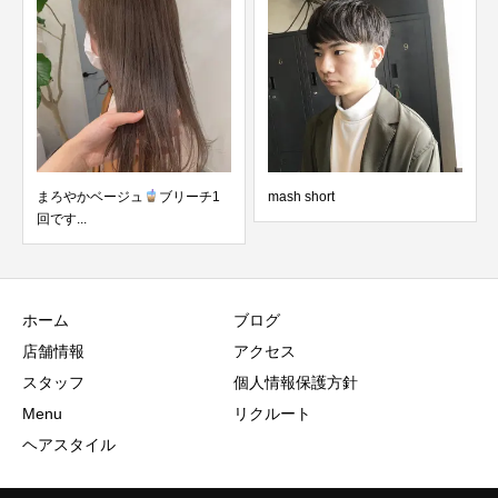
ジュ
ブリーチ1
mash short︎︎
レオパード ༘
ホーム
ブログ
店舗情報
アクセス
スタッフ
個人情報保護方針
Menu
リクルート
ヘアスタイル