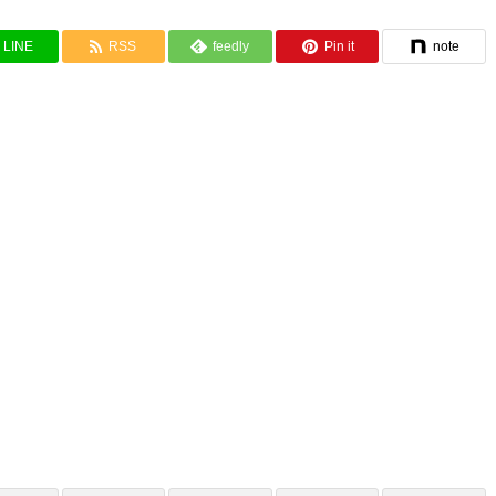
LINE
RSS
feedly
Pin it
note