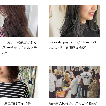
レッドカラーの残留がある
oliveash grayge ♡♡ 1breachベー
頭ブリーチをしてミルクテ
スなので、透明感抜群&#...
に...
‍
夏に向けてイメチ...
新商品の勉強会。スッゴイ商品が