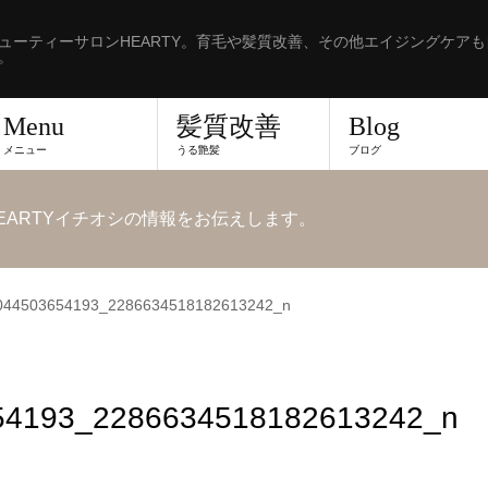
ューティーサロンHEARTY。育毛や髪質改善、その他エイジングケア
。
Menu
髪質改善
Blog
メニュー
うる艶髪
ブログ
EARTYイチオシの情報をお伝えします。
044503654193_2286634518182613242_n
54193_2286634518182613242_n