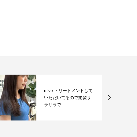
ive トリートメントして
ただいてるので艶髪サ
bob~♡
ラで...