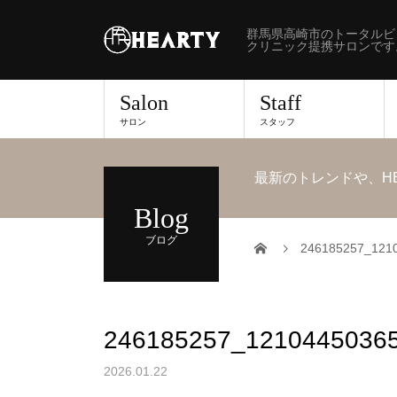
群馬県高崎市のトータルビ
クリニック提携サロンです
Salon
Staff
サロン
スタッフ
最新のトレンドや、H
Blog
ブログ
246185257_121
246185257_1210445036
2026.01.22