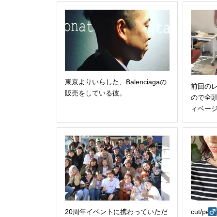
東京よりいらした、Balenciagaの
前回の
販売をしている彼。
ので全
ィベージュ
20周年イベントに携わっていただ
cut/perm