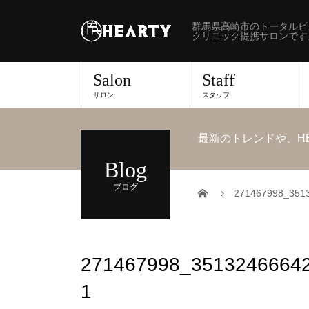
群馬県高崎市のトータルビ
クリニック提携サロンです
Salon
Staff
サロン
スタッフ
最新のトレンドや、H
Blog
ブログ
271467998_351
271467998_3513246664
1