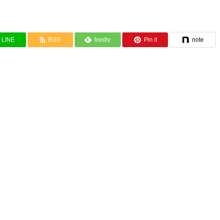
LINE
RSS
feedly
Pin it
note