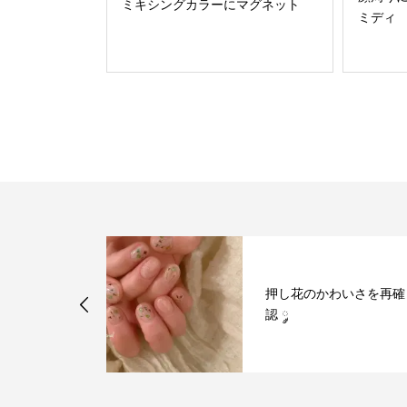
ミキシングカラーにマグネット
ミディ
わいさを再確
セミナーに参加してき
した！