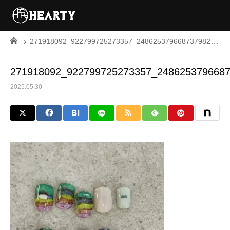
271918092_922799725273357_2486253796687379825_n
271918092_922799725273357_248625379668
2025.05.30