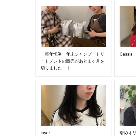
・⁣⁣毎年恒例！年末シャンプートリ
Cassis⁡⁡
ートメントの販売があと１ヶ月を
切りました！！
layer︎
暗めオ