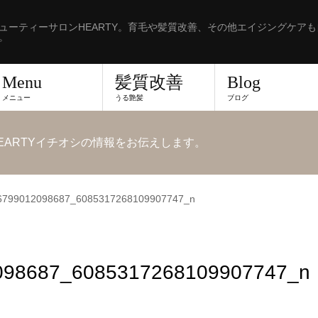
ューティーサロンHEARTY。育毛や髪質改善、その他エイジングケア
。
Menu
髪質改善
Blog
メニュー
うる艶髪
ブログ
EARTYイチオシの情報をお伝えします。
6799012098687_6085317268109907747_n
098687_6085317268109907747_n