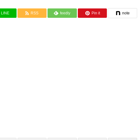
LINE
RSS
feedly
Pin it
note