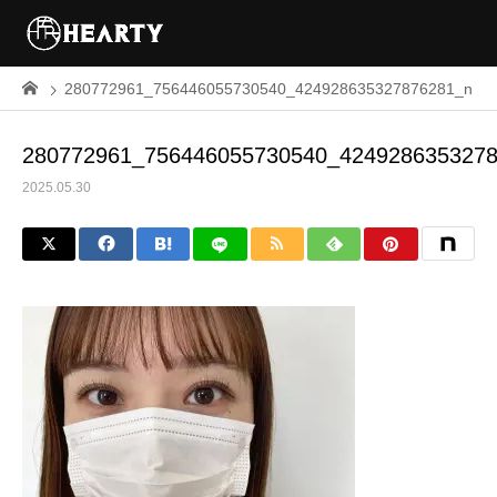
280772961_756446055730540_424928635327876281_n
280772961_756446055730540_424928635327
2025.05.30