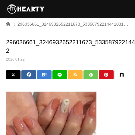
296036661_3246932652211673_5335879221444103103_n-2
296036661_3246932652211673_533587922144
2
2026.01.22