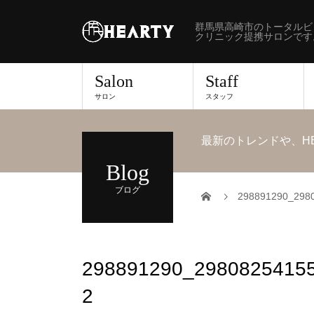
群馬県高崎市のトータルビ
クリニック提携サロンです
Salon
Staff
サロン
スタッフ
最新のトレンドや、H
Blog
ブログ
298891290_298
298891290_2980825415
2