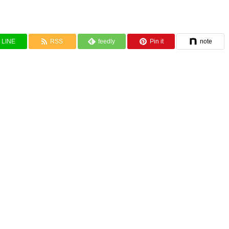
LINE
RSS
feedly
Pin it
note