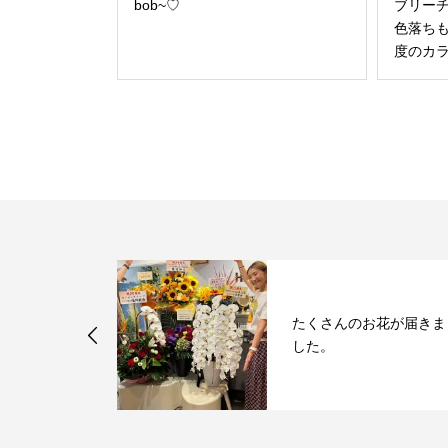
bob~♡
ブリー
色落ち
度のカラ
為、
たくさんのお花が届きま
seになります。
した。
...