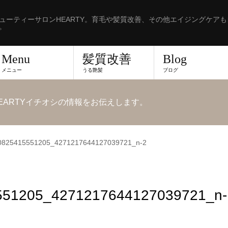
ューティーサロンHEARTY。育毛や髪質改善、その他エイジングケア
。
Menu
髪質改善
Blog
メニュー
うる艶髪
ブログ
EARTYイチオシの情報をお伝えします。
0825415551205_4271217644127039721_n-2
551205_4271217644127039721_n-