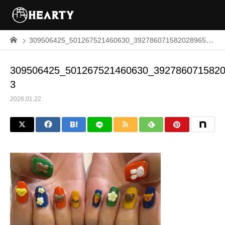
309506425_501267521460630_3927860715820289653_n-3
309506425_501267521460630_3927860715820
3
2026.01.22