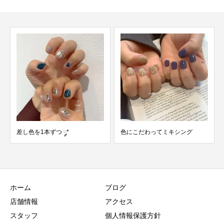
1本ずつ ༘*
色にこだわってミキシング
ミニ扇風機あ
ホーム
ブログ
店舗情報
アクセス
スタッフ
個人情報保護方針