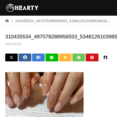
310435534_497078288956553_5348126103985366343_n
310435534_497078288956553_534812610398
2025.05.30