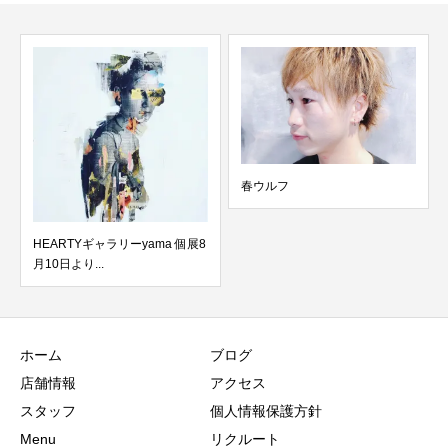
春ウルフ
EARTYギャラリーyama 個展8
lavender
10日より...
ホーム
ブログ
店舗情報
アクセス
スタッフ
個人情報保護方針
Menu
リクルート