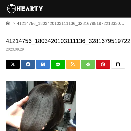
41214756_1803420103111136_3281679519722133309_n
41214756_1803420103111136_3281679519722
2023.09.29