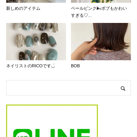
新しめのアイテム
ペールピンク🌬ボブもかわい
すぎる♡...
ネイリストのRICOです◡̈
BOB︎