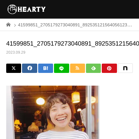
41599851_2705179273040891_8925351215640561235_n
41599851_2705179273040891_892535121564
2023.09.29