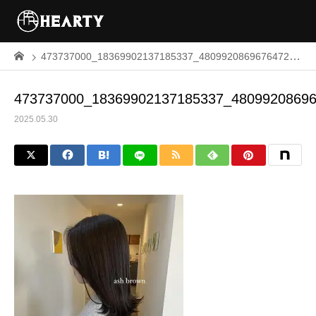
473737000_18369902137185337_4809920869676472887_n
473737000_18369902137185337_4809920869
2025.05.30