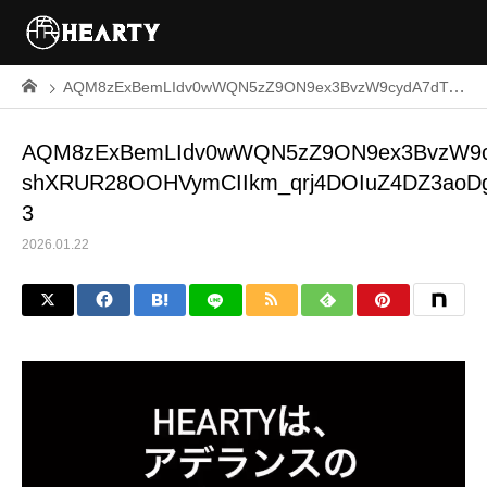
AQM8zExBemLIdv0wWQN5zZ9ON9ex3BvzW9cydA7dT-shXRUR28OOHVymCIIkm_qrj4DOIuZ4DZ3aoDgd0UKyR0XU8G6vwW_UXGJ5DGA-3
AQM8zExBemLIdv0wWQN5zZ9ON9ex3BvzW9c
shXRUR28OOHVymCIIkm_qrj4DOIuZ4DZ3ao
3
2026.01.22
動
画
プ
レ
ー
ヤ
ー