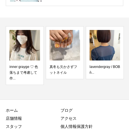
inner grayge ♡ 色
真冬も欠かさずフ
lavendergray / BOB
落ちまで考慮して
ットネイル︎
ǹ...
作...
ホーム
ブログ
店舗情報
アクセス
スタッフ
個人情報保護方針