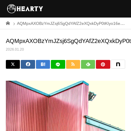
AQMpxAXOBzYmJZsj6SgQdYAfZ2eXQxkDyP0tKIyo16eXl1cVKxgHV3BFAvubCLKG8kDzFH_Ic8ih5ZXwyeUOujKR
AQMpxAXOBzYmJZsj6SgQdYAfZ2eXQxkDyP0tK
2026.01.20
動
画
プ
レ
ー
ヤ
ー