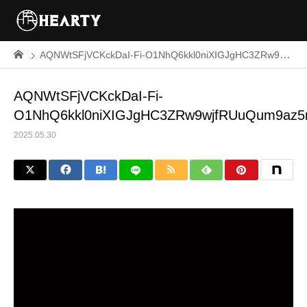
AQNWtSFjVCKckDaI-Fi-O1NhQ6kkl0niXIGJgHC3ZRw9wjfRUuQum9az5mRQAxLOTMqjxUA7LMsxO8A3jyq3OurEeHZ7WIV1FMRj98o
AQNWtSFjVCKckDaI-Fi-
O1NhQ6kkl0niXIGJgHC3ZRw9wjfRUuQum9az
2025.05.30
動
画
プ
レ
ー
ヤ
ー