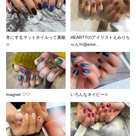
冬にするマットネイルって素敵
HEARTYのアイリストえみりち
✩︎
ゃん୨୧@emir...
magnet ♡♡
いろんなネイビー✩︎