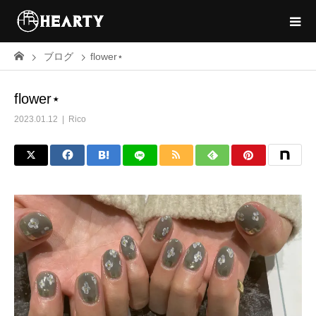
ブログ
flower⋆
flower⋆
2023.01.12
Rico