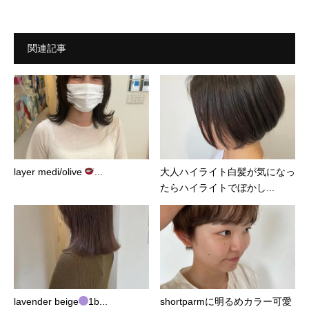
関連記事
layer medi/olive
...
大人ハイライト白髪が気になっ
たらハイライトでぼかし...
lavender beige
1b...
shortparmに明るめカラー可愛