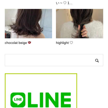
い ~ ♡ 1...
chocolat beige
highlight ♡