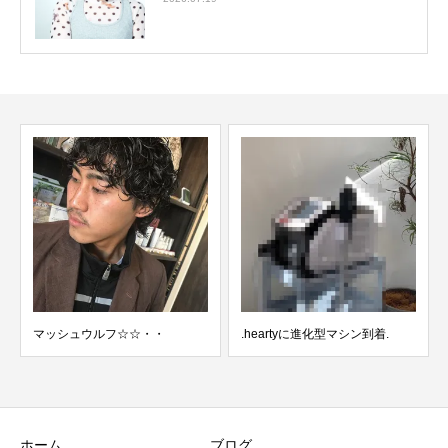
・
.heartyに進化型マシン到着.
根元とのトーン差を活かした
ークルーツのホワイトラ...
ホーム
ブログ