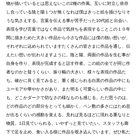
物が描いているとは思えないこの2種の作風。互いに対立し依存
し合っている陰と陽１つが無くなれば僕はきっと絵を描けなりそ
うな気さえする。言葉を伝える事が苦手だった10代絵と出会い、
表現を学び言葉ではなく作品で気持ちを表現することこの１０年
間に描きためた大きい作品から小さな作品には僕の熱い想いが、
それぞれに込められていますたくさんの皆さまに作品を通し、伝
えたい想いが伝わりますように。陰と陽、両面の作品を生む事が
自身を作り、表現が完成すると話す作者。この絵の全てが同じ作
者なのかと疑うくらい、振り幅の大きい、様々な表現の作品た
ち。確かに良く見てみると、重く感じられる白黒の作品の中にも
ユーモアや華やかさがあり、また明るく可愛らしい作品の中に
も、どこかダークで切なさの様なものも感じる。ただ思うのは、
どの作品のどの部分をとっても細かく、ペン数の多さにはため息
が出るくらいの感動を覚える。見れば見るほどに現れる重なりと
物質。1日見ていられる、いやずっと見ていたい。スタッフも廊
下で足を止め、食い入る様に作品を覗き込んでいます。ぜひ私た