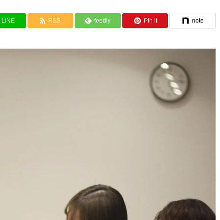
LINE
RSS
feedly
Pin it
note