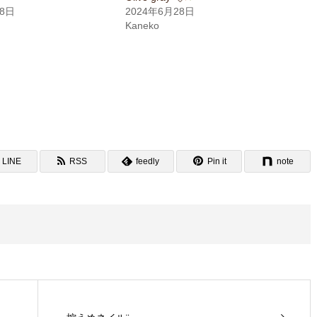
28日
2024年6月28日
Kaneko
LINE
RSS
feedly
Pin it
note