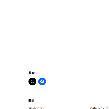
共有:
関連
silver gray
pale pink