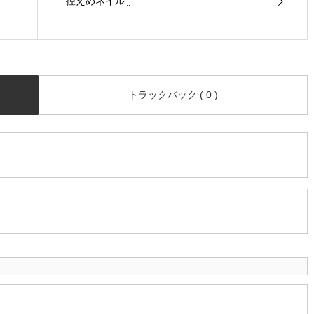
控えめネイル¨̮
トラックバック ( 0 )