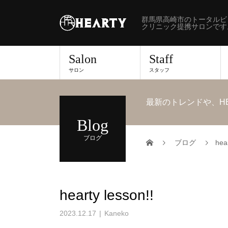
群馬県高崎市のトータルビ
クリニック提携サロンです
Salon
Staff
サロン
スタッフ
最新のトレンドや、H
Blog
ブログ
ブログ
hear
hearty lesson!!
2023.12.17
Kaneko