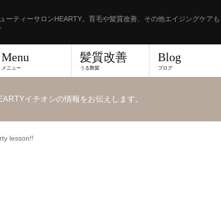
ューティーサロンHEARTY。育毛や髪質改善、その他エイジングケア
。
Menu
髪質改善
Blog
メニュー
うる艶髪
ブログ
EARTYイチオシの情報をお伝えします。
ty lesson!!