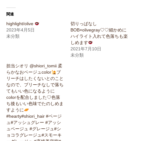
関連
highlight/olive
切りっぱなし
2023年4月5日
BOB×olivegray♡♡細かめに
未分類
ハイライト入れて色落ちも楽
しめます
2021年7月10日
未分類
担当シオリ @shiori_tomii 柔
らかなおベージュcolor
ブ
リーチはしたくないとのこと
なので、ブリーチなしで落ち
てもいい色になるように
colorを配合しました♡色落
ち後もいい色味でたのしめま
すように
#hearty#shiori_hair #ベージ
ュ#アッシュグレー #アッシ
ュベージュ #グレージュ#シ
ョコラグレージュ#スモーキ