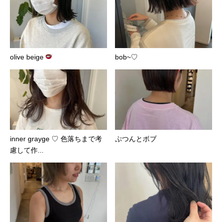
olive beige
bob~♡
inner grayge ♡ 色落ちまで考
ぷつんとボブ
慮して作...