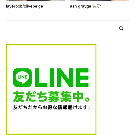
layerbob/olivebeige
ash grayge
♡