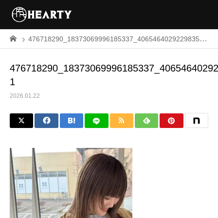
476718290_18373069996185337_406546402922983591_n-1
476718290_18373069996185337_40654640292
1
2026.01.22