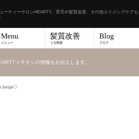
ューティーサロンHEARTY。育毛や髪質改善、その他エイジングケア
。
Menu
髪質改善
Blog
メニュー
うる艶髪
ブログ
EARTYイチオシの情報をお伝えします。
ve beige♡