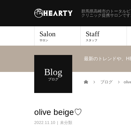
群馬県高崎市のトータルビ
クリニック提携サロンです
Salon
Staff
サロン
スタッフ
最新のトレンドや、H
Blog
ブログ
ブログ
oli
olive beige♡
2022.11.10
未分類