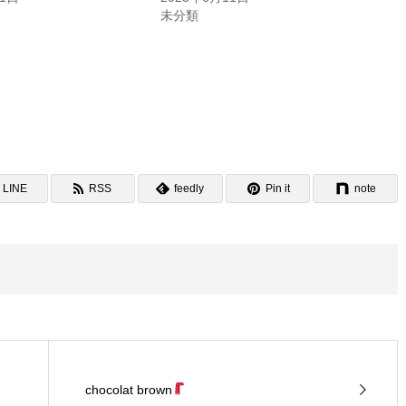
未分類
LINE
RSS
feedly
Pin it
note
chocolat brown