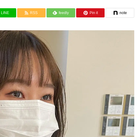
LINE
RSS
feedly
Pin it
note